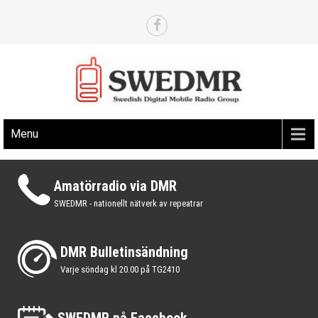
Skip
to
content
Det svenska nätverket för digital amatörradio via DMR
SWEDMR.SE
Menu
Amatörradio via DMR
SWEDMR - nationellt nätverk av repeatrar
DMR Bulletinsändning
Varje söndag kl 20.00 på TG2410