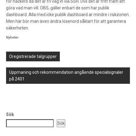
för hackers då det är fri väg in via SSH. Dvs det är fritt fram att
göra vad man vill. OBS, gäller enbart de som har publik
dashboard. Alla med icke publik dashboard ar mindre i riskzonen.
Men här bör man även ändra lösenord såklart för att garantera
säkerheten.
Nyheter
Inläggsnavigering
Oregistrerade talgrupper
Uppmaning och rekommendation angående specialsignaler
på 2401
Sök
Sök