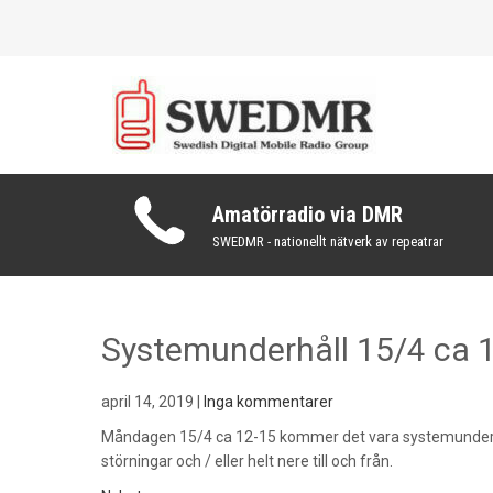
Skip
to
content
Det svenska nätverket för digital amatörradio via DMR
SWEDMR.SE
Amatörradio via DMR
SWEDMR - nationellt nätverk av repeatrar
Systemunderhåll 15/4 ca 
april 14, 2019
|
Inga kommentarer
Måndagen 15/4 ca 12-15 kommer det vara systemunderhåll
störningar och / eller helt nere till och från.