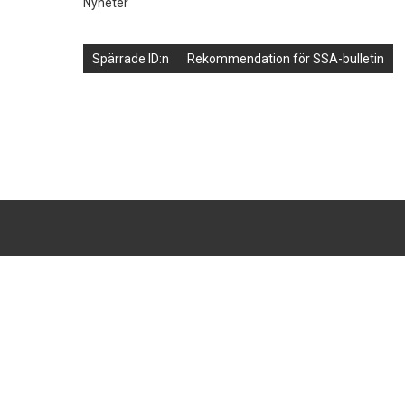
Nyheter
Inläggsnavigering
Spärrade ID:n
Rekommendation för SSA-bulletin