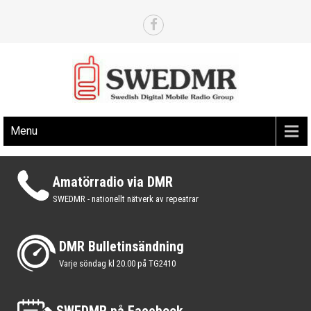
Skip
to
content
Det svenska nätverket för digital amatörradio via DMR
SWEDMR.SE
Menu
Amatörradio via DMR
SWEDMR - nationellt nätverk av repeatrar
DMR Bulletinsändning
Varje söndag kl 20.00 på TG2410