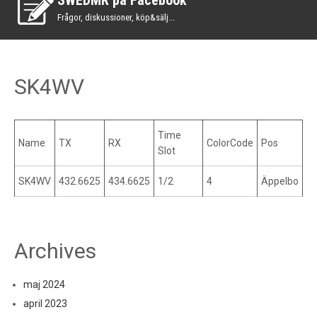
SWEDMR på Facebook
Frågor, diskussioner, köp&sälj...
SK4WV
Time
Name
TX
RX
ColorCode
Pos
Slot
SK4WV
432.6625
434.6625
1/2
4
Äppelbo
Archives
maj 2024
april 2023